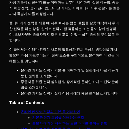
가장 기본적인 전략의 틀을 이해하는 것부터 시작하여, 실전 적용법, 중급
자 확장 전략, 장기 관리법, 그리고 카지노 사이트에서 자주 관찰되는 흐름
까지 폭넓게 다룰 예정입니다.
플레이어가 전략을 세울 때 자주 빠지는 함정, 흐름을 잘못 해석해서 무리
한 선택을 하는 상황, 실제로 전략이 잘 적용되는 조건 등도 함께 설명하
며, 초보자부터 중급자까지 모두 참고할 수 있는 실전 중심의 구성을 제공
합니다.
이 글에서는 이러한 전략적 사고의 필요성과 전체 구성의 방향성을 제시
했으며, 다음 파트부터는 각 전략 요소를 구체적으로 분석하여 더 깊은 이
해를 도울 것입니다.
온라인 카지노 전략의 기본 틀 이해하기 및 실전에서 바로 적용가
능한 전략을 소개합니다.
중급자를 위한 전략 심화법 및 장기적인 온라인 카지노 전략 관리
법을 소개합니다.
온라인 카지노 전략의 실제 적용 사례와 패턴 분석을 소개합니다.
Table of Contents
온라인 카지노 전략의 기본 틀 이해하기
기본 패턴과 흐름을 이해하는 구조
초보자가 가장 자주 하는 오판과 이를 줄이는 방법