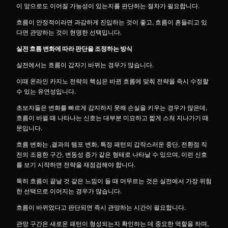
이 앞으로도 이어질 가능성이 있는지를 판단하는 절차가 필요합니다.
흐름이 안정적이라면 과감하게 진입하는 것이 좋고, 흐름이 흔들리고 있
다면 관망하는 것이 현명한 선택입니다.
실전 흐름 변화에 따라 판단을 조정하는 방식
실전에서는 흐름이 갑자기 바뀌는 경우가 많습니다.
이때 온라인 카지노 전략의 핵심은 바뀐 흐름에 맞춰 전략을 즉시 수정할
수 있는 유연성입니다.
초보자들은 변화를 빠르게 감지하지 못해 손실을 키우는 경우가 많은데,
흐름이 바뀔 때 나타나는 신호는 대부분 미묘하고 짧게 스쳐 지나가기 때
문입니다.
흐름 변화는 ,결과의 템포 변화, 특정 패턴의 갑작스러운 중단, 전환점 직
전의 조용한 구간, 변동성 증가 같은 형태로 나타날 수 있으며, 이런 신호
를 보기 시작하면 전략을 재점검해야 합니다.
특히 흐름이 끝날 것 같은 느낌이 들 때 머무르는 것은 실전에서 가장 위험
한 선택으로 이어지는 경우가 많습니다.
흐름이 바뀌었다고 판단되면 즉시 관망하는 시간이 필요합니다.
관망 구간은 새로운 패턴이 형성되는지 확인하는 데 중요한 역할을 하며,