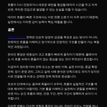
흐름이 다시 안정되거나 새로운 패턴을 형성할 때까지 시간을 두고 지켜
보면, 무리한 진입으로 발생할 수 있는 손실을 피할 수 있습니다.
데이터 흐름이 빠른 구조에서는 이런 전환 신호가 더 자주 보이기 때문에,
실전에서는 이러한 감지 능력이 핵심 역할을 합니다.
결론
온라인 카지노
전략은 단순히 당장의 성공을 목표로 삼는 방식이 아니라,
전체적인 흐름을 이해하고 장기적으로 안정적인 구조를 만들어 가는 복합
적인 과정입니다.
온라인 환경은 변동성이 크고 흐름이 빠르게 움직이기 때문에, 플레이어
는 이 흐름 속에서 흔들리지 않는 중심을 갖는 것이 무엇보다 중요합니다.
지금까지 정리한 여러 전략 요소는 본 패턴 이해, 실전 타이밍, 중급 확장
전략, 장기 운영 관리, 그리고 실제 사례 분석은 단독으로도 의미가 있지만
서로 연결될 때 비로소 강력한 전략 체계로 완성됩니다.
초보자 단계에서는 결과에 휘둘리기 쉬우며, 흐름의 실질적인 구조를 제
대로 해석하기 어렵지만, 기본 틀을 이해하고 실전에서 관찰을 반복하다
보면 어느 순간 흐름의 패턴, 안정 구간, 변칙 구간이 명확하게 보이기 시
작합니다.
이러한 변화는 단순한 경험의 축적이 아니라, 온라인 카지노 전략을 하나