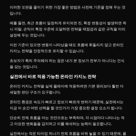
이러한 오판을 줄이기 위한 가장 좋은 방법은 사전에 기준을 정해 두는 것
입니다.
예를 들면, 최근 흐름이 일정하게 유지되면 진, 특정 변동성이 발생하면 즉
시 이탈, 손익이 특정 수준에 도달하면 전략을 재점검과 같은 규칙을 미리
설정해 두는 것입니다.
이런 기준이 있으면 변동이 나타났을 때도 흐름에 휘둘리지 않고 온라인
카지노 전략을 안정적으로 유지할 수 있습니다.
초보자가 특히 주의해야 하는 점은 내가 본 정보가 전부가 아니다는 인식
을 갖는 것입니다.
실전에서 바로 적용 가능한 온라인 카지노 전략
온라인 카지노 전략을 실제 플레이에 적용하려면 기본 원리보다 훨씬 더
세밀한 판단 구조가 요구됩니다.
온라인 환경은 속도가 빠르고 정보가 빠르게 변하기 때문에, 실전에서는
지금 이 순간 어떤 선택을 할 것인가가 가장 중요한 결정 요소가 됩니다.
단순히 전체 흐름을 아는 것만으로는 부족하며, 각 시점마다 나타나는 작
고 미묘한 변화들을 감지하고 이를 해석하는 능력이 필요합니다.
실전에서는 작은 타이밍 하나가 전체 흐름을 바꿔 놓을 수 있기 때문에, 플