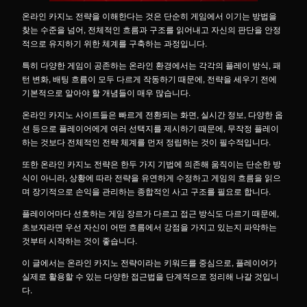
온라인 카지노 전략을 이해한다는 것은 단순히 게임에서 이기는 방법을
찾는 수준을 넘어, 전체적인 흐름과 구조를 읽어내고 자신의 판단을 안정
적으로 유지하기 위한 체계를 구축하는 과정입니다.
특히 다양한 게임이 공존하는 온라인 환경에서는 각각의 플레이 방식, 패
턴 변화, 배팅 흐름이 모두 다르게 작동하기 때문에, 전략을 세우기 전에
기본적으로 알아야 할 개념들이 매우 많습니다.
온라인 카지노 사이트들은 빠르게 전환되는 화면, 실시간 정보, 다양한 옵
션 등으로 플레이어에게 여러 선택지를 제시하기 때문에, 무작정 플레이
하는 것보다 전체적인 전략 체계를 먼저 정립하는 것이 필수적입니다.
또한 온라인 카지노 전략은 한두 가지 기법에 의존해 움직이는 단순한 방
식이 아니라, 상황에 따라 전략을 유연하게 수정하고 게임의 흐름을 읽으
며 장기적으로 손익을 관리하는 종합적인 사고 구조를 필요로 합니다.
플레이어마다 선호하는 게임 장르가 다르고 접근 방식도 다르기 때문에,
초보자라면 우선 자신이 어떤 흐름에서 강점을 가지고 있는지 파악하는
것부터 시작하는 것이 좋습니다.
이 글에서는 온라인 카지노 전략이라는 키워드를 중심으로, 플레이어가
실제로 활용할 수 있는 다양한 접근법을 단계적으로 정리해 나갈 것입니
다.