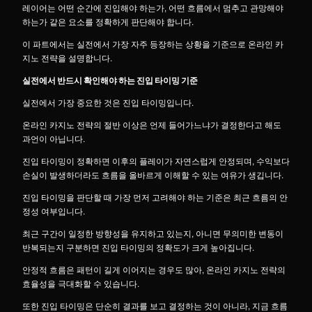
레이어는 어떤 순간에 진입해야 하는가, 어떤 흐름에서 멈추고 관망해야
하는가 같은 요소를 정확하게 판단해야 합니다.
이 파트에서는 실전에서 가장 자주 등장하는 상황을 기준으로 온라인 카
지노 전략을 설명합니다.
실전에서 반드시 확인해야 하는 진입 타이밍 기준
실전에서 가장 중요한 것은 진입 타이밍입니다.
온라인 카지노 전략의 절반 이상은 언제 들어가느냐가 결정한다고 해도
과언이 아닙니다.
진입 타이밍이 정확하면 이후의 플레이가 자연스럽게 안정되며, 수익보다
손실이 발생하더라도 흐름을 올바르게 이해할 수 있는 여유가 생깁니다.
진입 타이밍을 판단할 때 가장 먼저 고려해야 하는 기준은 최근 흐름의 안
정성 여부입니다.
최근 구간이 일정한 방향성을 유지하고 있는지, 아니면 무의미한 변동이
반복되는지 구분하면 진입 타이밍의 정확도가 크게 높아집니다.
안정적 흐름은 패턴이 길게 이어지는 경우도 많아, 온라인 카지노 전략의
효율성을 극대화할 수 있습니다.
또한 진입 타이밍은 단순히 결과를 보고 결정하는 것이 아니라, 지금 흐름