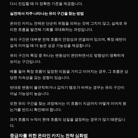
다시 진입할 때 더 정확한 기준을 제공합니다.
실전에서 자주 나타나는 유리 구간을 찾는 방법
온라인 카지노 전략은 단순히 위험을 피하는 것에 그치지 않고, 실제로 유
리한 흐름을 발견해 기회를 극대화하는 과정입니다.
유리 구간은 대부분 전체 흐름의 안정성과 연결되어 있으며, 특정 패턴이
길게 이어질 때 더 높은 성공 가능성을 제공합니다.
유리 구간의 특징 중 하나는 변동성이 완만하면서도 방향성이 명확하게
보이는 구간입니다.
예를 들어 특정 흐름이 일정한 리듬을 가지고 이어지는 경우, 그 흐름은 상
당한 지속성을 갖는 경향이 있습니다.
반대로 변동이 불규칙하거나 갑자기 템포가 바뀌는 경우는 유리 구간이
아닐 가능성이 높습니다.
또한 유리 구간을 찾는 과정에서는 이 흐름이 지금까지 어떻게 이어져 왔
는가를 반드시 확인해야 합니다.
과거 흐름의 누적이 현재 흐름의 성질을 결정하는 경우가 많기 때문입니
다.
중급자를 위한 온라인 카지노 전략 심화법