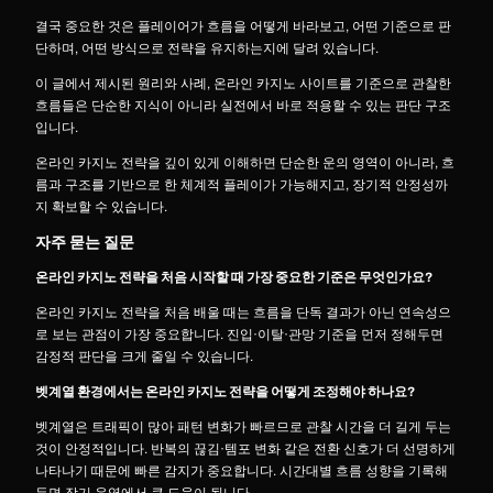
결국 중요한 것은 플레이어가 흐름을 어떻게 바라보고, 어떤 기준으로 판
단하며, 어떤 방식으로 전략을 유지하는지에 달려 있습니다.
이 글에서 제시된 원리와 사례, 온라인 카지노 사이트를 기준으로 관찰한
흐름들은 단순한 지식이 아니라 실전에서 바로 적용할 수 있는 판단 구조
입니다.
온라인 카지노 전략을 깊이 있게 이해하면 단순한 운의 영역이 아니라, 흐
름과 구조를 기반으로 한 체계적 플레이가 가능해지고, 장기적 안정성까
지 확보할 수 있습니다.
자주 묻는 질문
온라인 카지노 전략을 처음 시작할 때 가장 중요한 기준은 무엇인가요?
온라인 카지노 전략을 처음 배울 때는 흐름을 단독 결과가 아닌 연속성으
로 보는 관점이 가장 중요합니다. 진입·이탈·관망 기준을 먼저 정해두면
감정적 판단을 크게 줄일 수 있습니다.
벳계열 환경에서는 온라인 카지노 전략을 어떻게 조정해야 하나요?
벳계열은 트래픽이 많아 패턴 변화가 빠르므로 관찰 시간을 더 길게 두는
것이 안정적입니다. 반복의 끊김·템포 변화 같은 전환 신호가 더 선명하게
나타나기 때문에 빠른 감지가 중요합니다. 시간대별 흐름 성향을 기록해