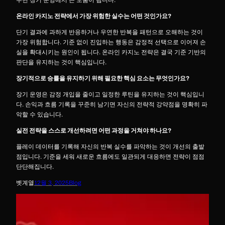
두면 장기 운영에서 큰 도움이 됩니다.
온라인 카지노 전략에서 가장 위험한 실수는 어떤 것인가요?
단기 결과에 과하게 반응하거나 우연한 반복을 패턴으로 오해하는 것이
가장 위험합니다. 기준 없이 진입하는 행동은 감정적 선택으로 이어져 손
실을 확대시키는 원인이 됩니다. 온라인 카지노 전략은 결국 기준 기반의
판단을 유지하는 것이 핵심입니다.
장기적으로 승률을 유지하기 위해 필요한 핵심 요소는 무엇인가요?
장기 운영은 감정 개입을 줄이고 일정한 루틴을 유지하는 것이 핵심입니
다. 손익과 흐름 기록을 꾸준히 남기면 자신의 전략적 강약점을 명확히 파
악할 수 있습니다.
실전 전략을 스스로 개선하려면 어떤 과정을 거쳐야 하나요?
플레이 데이터를 기록해 자신의 반복 실수를 파악하는 것이 개선의 출발
점입니다. 기준을 세워 새로운 흐름에도 일관되게 대응하면 전략이 점점
단단해집니다.
벳계열
12월 3, 2025
Blog