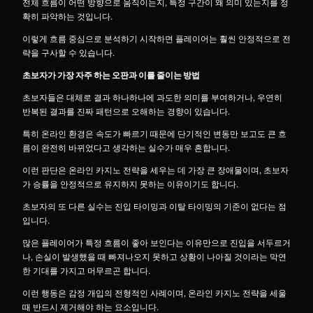
전체 흐름이 어떤 방향으로 움직이는지, 특정 구간이 왜 의미 있는지를 정
확히 파악하는 것입니다.
이렇게 흐름 중심으로 분석하기 시작하면 플레이어는 훨씬 안정적으로 전
략을 구사할 수 있습니다.
초보자가 가장 자주 하는 오판과 이를 줄이는 방법
초보자들은 대체로 결과 하나하나에 과도한 의미를 부여하거나, 우연히
반복된 결과를 진짜 패턴으로 오해하는 경향이 있습니다.
특히 온라인 환경은 속도가 빠르기 때문에 단기적인 변동만 보고도 큰 흐
름이 완전히 바뀌었다고 생각하는 실수가 매우 흔합니다.
이런 판단은 온라인 카지노 전략을 세우는 데 가장 큰 장애물이며, 초보자
가 승률을 안정적으로 유지하지 못하는 이유이기도 합니다.
초보자의 또 다른 실수는 진입 타이밍과 이탈 타이밍의 기준이 없다는 점
입니다.
많은 플레이어가 특정 흐름이 좋아 보인다는 이유만으로 진입을 서두르거
나, 손실이 발생했을 때 빠져나오지 못하고 상황이 나아질 것이라는 막연
한 기대를 가지고 머무르곤 합니다.
이런 행동은 감정 개입의 전형적인 사례이며, 온라인 카지노 전략을 세울
때 반드시 제거해야 하는 요소입니다.