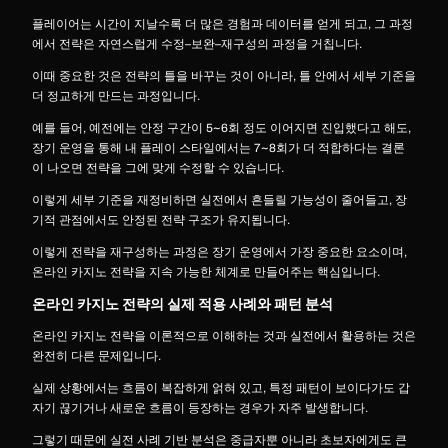
플레이어는 시간이 지날수록 더 많은 경험과 데이터를 얻게 되고, 그 과정
에서 전략은 자연스럽게 수정–보완–재구성의 과정을 거칩니다.
이때 중요한 것은 전략의 틀을 바꾸는 것이 아니라, 틀 안에서 세부 기준을
더 정교하게 만드는 과정입니다.
예를 들어, 예전에는 안정 구간이 5~6회 정도 이어지면 진입했다고 해도,
장기 운영을 통해 내 플레이 스타일에서는 7~8회가 더 적합하다는 결론
이 나오면 전략을 그에 맞게 수정할 수 있습니다.
이렇게 세부 기준을 재정비하면 실전에서 흔들릴 가능성이 줄어들고, 장
기적 관점에서도 안정된 전략 구조가 유지됩니다.
이렇게 전략을 재구성하는 과정은 장기 운영에서 가장 중요한 요소이며,
온라인 카지노 전략을 지속 가능한 체계로 만들어주는 핵심입니다.
온라인 카지노 전략의 실제 적용 사례와 패턴 분석
온라인 카지노 전략을 이론적으로 이해하는 것과 실전에서 활용하는 것은
완전히 다른 문제입니다.
실제 상황에서는 흐름이 복잡하게 얽혀 있고, 특정 패턴이 보이다가도 갑
자기 끊기거나 새로운 흐름이 등장하는 경우가 자주 발생합니다.
그렇기 때문에 실전 사례 기반 분석은 중급자뿐 아니라 초보자에게도 큰