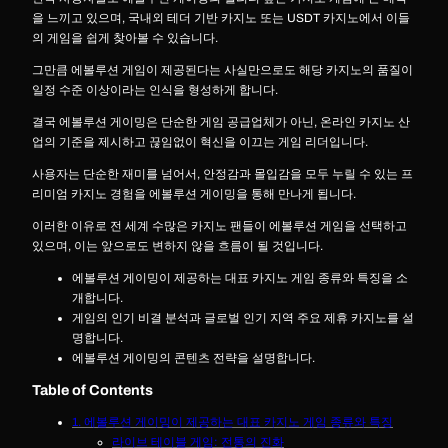
을 느끼고 있으며, 국내외 테더 기반 카지노 또는 USDT 카지노에서 이들
의 게임을 쉽게 찾아볼 수 있습니다.
그만큼 에볼루션 게임이 제공된다는 사실만으로도 해당 카지노의 품질이
일정 수준 이상이라는 인식을 형성하게 합니다.
결국 에볼루션 게이밍은 단순한 게임 공급업체가 아닌, 온라인 카지노 산
업의 기준을 제시하고 끊임없이 혁신을 이끄는 게임 리더입니다.
사용자는 단순한 재미를 넘어서, 안정감과 몰입감을 모두 누릴 수 있는 프
리미엄 카지노 경험을 에볼루션 게이밍을 통해 만나게 됩니다.
이러한 이유로 전 세계 수많은 카지노 팬들이 에볼루션 게임을 선택하고
있으며, 이는 앞으로도 변하지 않을 흐름이 될 것입니다.
에볼루션 게이밍이 제공하는 대표 카지노 게임 종류와 특징을 소
개합니다.
게임의 인기 비결 분석과 글로벌 인기 지역 주요 제휴 카지노를 설
명합니다.
에볼루션 게이밍의 콘텐츠 전략을 설명합니다.
Table of Contents
1. 에볼루션 게이밍이 제공하는 대표 카지노 게임 종류와 특징
라이브 테이블 게임: 전통의 진화