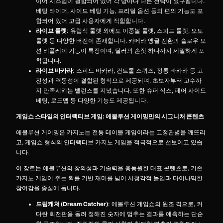
이어 시스템이 결합되어 있어 각 방마다 다른 전략이 요구됩니다.
베팅 타이머, 사이드 베팅 기능, 프리딜 옵션 등의 편의 기능도 포
함되어 있어 고급 사용자에게 적합합니다.
라이브 룰렛
: 유럽식 룰렛 외에도 이중볼 룰렛, 스피드 룰렛, 오토
룰렛 등 다양한 버전이 존재합니다. 카메라 앵글 전환과 슬로우 모
션 리플레이 기능이 특징이며, 딜러의 손짓 하나까지 세밀하게 포
착됩니다.
라이브 바카라
: 스피드 바카라, 컨트롤 스퀴즈, 정통 바카라 등 고
전성과 역동성이 결합된 형식으로 제공되며, 초보자부터 고수까
지 만족시키는 밸런스를 지녔습니다. 또한 슈퍼 식스, 페어 사이드
베팅, 로드맵 등 다양한 기능도 제공됩니다.
게임쇼 스타일의 인터랙티브 게임: 에볼루션 게이밍만의 시그니처 콘텐츠
에볼루션 게이밍은 카지노는 전통 테이블 게임이라는 고정관념을 깨뜨리
고, 게임쇼 형식의 인터랙티브 카지노 게임을 적극적으로 선보이고 있습
니다.
이 장르는 에볼루션의 창의성과 기술력을 총동원한 대표 콘텐츠로, 기존
카지노 게임이 주는 확률 기반 재미를 넘어 시청각적 몰입과 다이나믹한
참여감을 중심에 둡니다.
드림캐쳐 (Dream Catcher)
: 에볼루션 게임쇼의 원조 격으로, 커
다란 회전판을 돌려 정해진 숫자에 멈추는 결과를 예측하는 단순