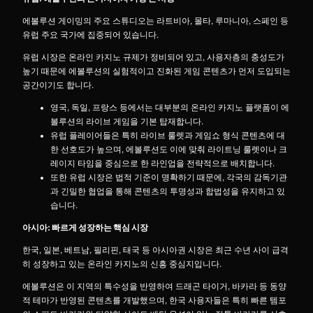
에볼루션 게이밍의 주요 스튜디오는 라트비아, 몰타, 루마니아, 스페인 등
유럽 주요 국가에 집중되어 있습니다.
유럽 시장은 온라인 카지노 규제가 정비되어 있고, 사용자층의 충성도가
높기 때문에 에볼루션의 실험적이고 진화된 게임 콘텐츠가 먼저 도입되는
공간이기도 합니다.
영국, 독일, 프랑스 등에서는 대부분의 온라인 카지노 플랫폼이 에
볼루션의 라이브 게임을 기본 탑재합니다.
유럽 플레이어들은 특히 라이브 룰렛과 게임쇼 형식 콘텐츠에 대
한 선호도가 높으며, 에볼루션도 이에 맞춰 라이트닝 룰렛이나 크
레이지 타임을 중심으로 한 라인업을 전략적으로 배치합니다.
또한 유럽 시장은 법적 기준이 명확하기 때문에, 각국의 감독기관
과 긴밀한 협업을 통해 콘텐츠의 투명성과 합법성을 유지하고 있
습니다.
아시아: 빠르게 성장하는 핵심 시장
한국, 일본, 베트남, 필리핀, 태국 등 아시아권 시장은 최근 수년 사이 급격
히 성장하고 있는 온라인 카지노의 신흥 중심지입니다.
에볼루션은 이 지역의 특수성을 반영하여 드래곤 타이거, 바카라 등 동양
적 테마가 반영된 콘텐츠를 개발했으며, 한국 사용자들은 특히 빠른 템포