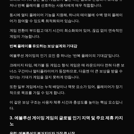
저나 반복 플레이를 선호하는 사용자에게 매우 적합합니다.
동시에 멀티 플레이어 기능을 지원해, 하나의 테이블에 수백 명의 플레이
어가 참여할 수 있도록 최적화되어 있습니다.
게임 전환이 부드럽고 대기 시간이 최소화되어 있어, 끊김 없이 연속적인
게임이 가능합니다.
반복 플레이를 유도하는 보상 설계와 기대감
에볼루션 게이밍의 인기 요인 중 하나는 ‘반복 플레이의 기대감’입니다.
크레이지 타임, 메가볼 등 게임쇼 형식 게임은 매 라운드마다 전혀 다른 보
너스 구간이나 멀티플라이어가 등장하므로, 다음엔 더 큰 보상을 받을 수
있다는 기대가 게임을 끊지 못하게 만듭니다.
또한 일부 게임에서는 누적 배당이나 잭팟 요소가 있어, 플레이어가 장기
적으로 목표를 가질 수 있게 합니다.
이 같은 보상 구조는 사용자 체류 시간과 충성도를 높이는 핵심 요소입니
다.
3. 에볼루션 게이밍 게임의 글로벌 인기 지역 및 주요 제휴 카지
노
유럽: 에볼루션의 본거지이자 가장 큰 시장