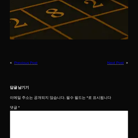
«
Previous Post
Next Post
»
답글 남기기
이메일 주소는 공개되지 않습니다.
필수 필드는
*
로 표시됩니다
댓글
*